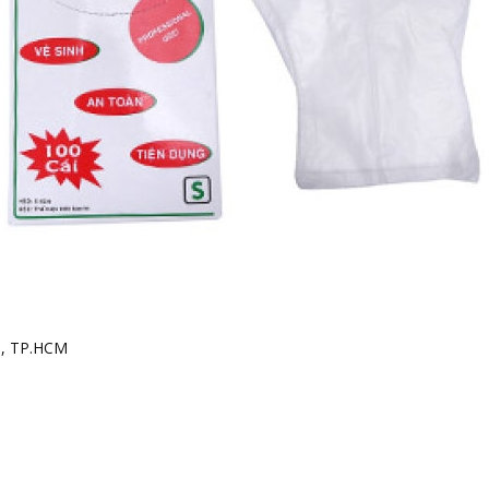
h, TP.HCM