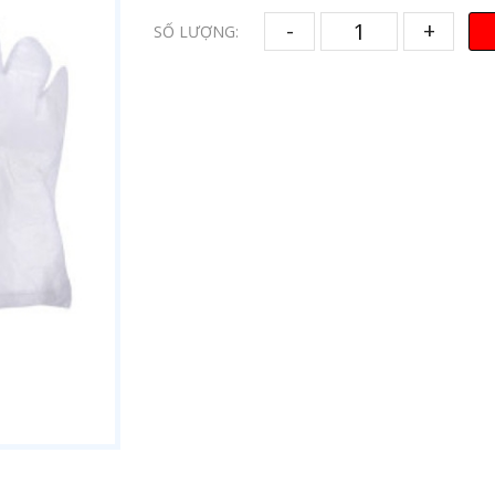
-
+
SỐ LƯỢNG: