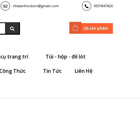
nhatanfoodsvn@gmail.com
0931847626
(
0
) sản phẩm
cụ trang trí
Túi - hộp - đế lót
Công Thức
Tin Tức
Liên Hệ