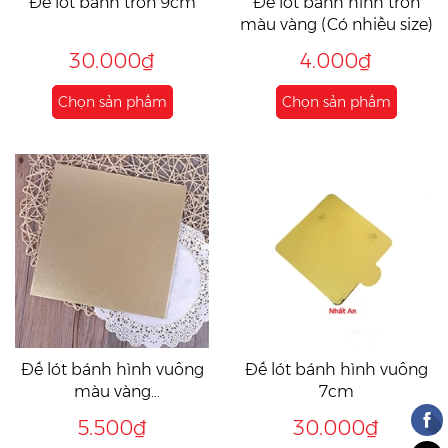
Đế lót bánh tròn 9cm
Đế lót bánh hình tròn
màu vàng (Có nhiều size)
30.000₫
4.000₫
Chọn sản phẩm
Chọn sản phẩm
Đế lót bánh hình vuông
Đế lót bánh hình vuông
màu vàng
7cm
(24cm/29cm/35cm)
5.500₫
30.000₫