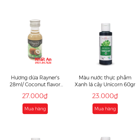
Hương dừa Rayner's
Màu nước thực phẩm
28ml/ Coconut flavor
Xanh lá cây Unicorn 60gr
Rayner's 28ml
27.000₫
23.000₫
Mua hàng
Mua hàng