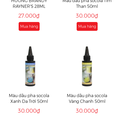
HƯƠNG BRANDY
Màu dầu pha socola Tím
RAYNER'S 28ML
Than 50ml
27.000₫
30.000₫
Mua hàng
Mua hàng
Màu dầu pha socola
Màu dầu pha socola
Xanh Da Trời 50ml
Vàng Chanh 50ml
30.000₫
30.000₫