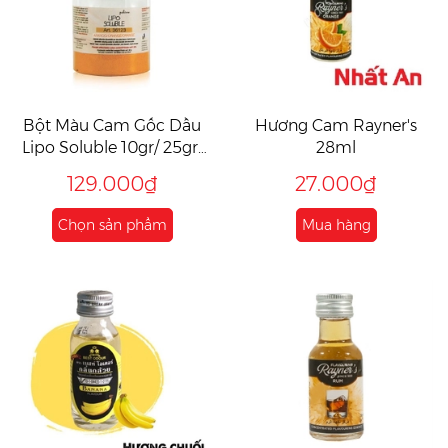
Bột Màu Cam Gốc Dầu
Hương Cam Rayner's
Lipo Soluble 10gr/ 25gr/
28ml
50gr
129.000₫
27.000₫
Chọn sản phẩm
Mua hàng