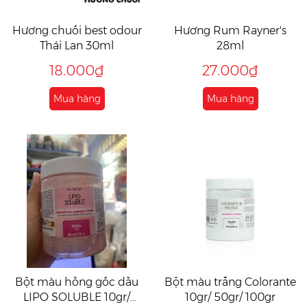
Hương chuối best odour
Hương Rum Rayner's
Thái Lan 30ml
28ml
18.000₫
27.000₫
Mua hàng
Mua hàng
Bột màu hồng gốc dầu
Bột màu trắng Colorante
LIPO SOLUBLE 10gr/
10gr/ 50gr/ 100gr