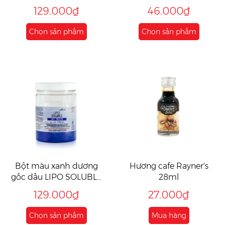
25gr/ 50gr
129.000₫
46.000₫
Chọn sản phẩm
Chọn sản phẩm
Bột màu xanh dương
Hương cafe Rayner's
gốc dầu LIPO SOLUBLE
28ml
10gr/ 25gr/ 50gr
129.000₫
27.000₫
Chọn sản phẩm
Mua hàng