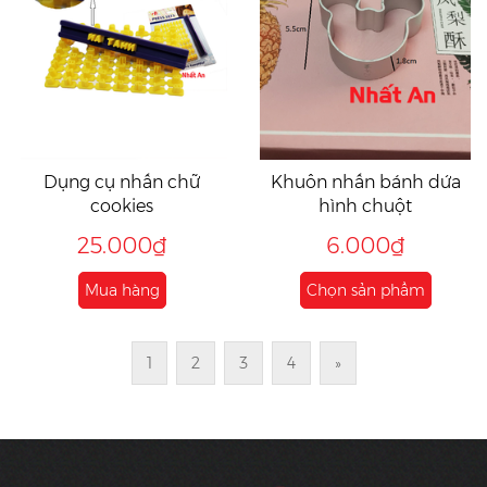
Dụng cụ nhấn chữ
Khuôn nhấn bánh dứa
cookies
hình chuột
25.000₫
6.000₫
Mua hàng
Chọn sản phẩm
1
2
3
4
»