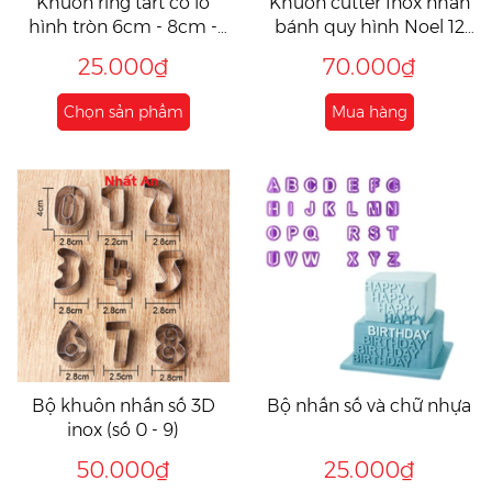
Khuôn ring tart có lỗ
Khuôn cutter Inox nhấn
hình tròn 6cm - 8cm -
bánh quy hình Noel 12
10cm
cái
25.000₫
70.000₫
Chọn sản phẩm
Mua hàng
Bộ khuôn nhấn số 3D
Bộ nhấn số và chữ nhựa
inox (số 0 - 9)
50.000₫
25.000₫