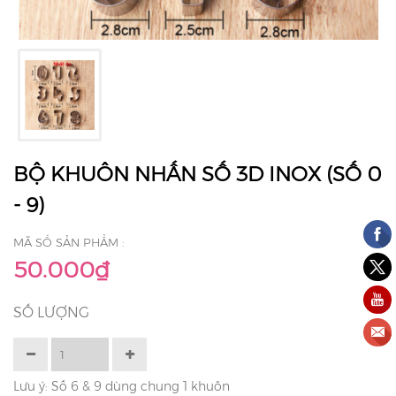
BỘ KHUÔN NHẤN SỐ 3D INOX (SỐ 0
- 9)
MÃ SỐ SẢN PHẨM :
50.000₫
SỐ LƯỢNG
Lưu ý: Số 6 & 9 dùng chung 1 khuôn