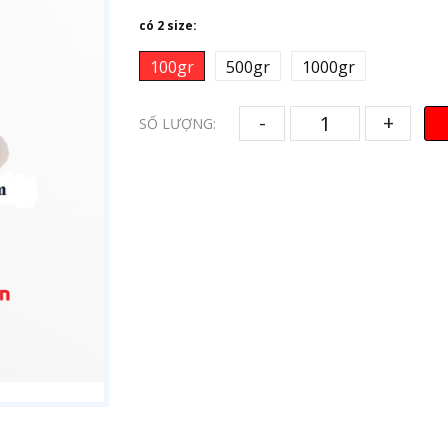
có 2 size:
100gr
500gr
1000gr
-
+
SỐ LƯỢNG: