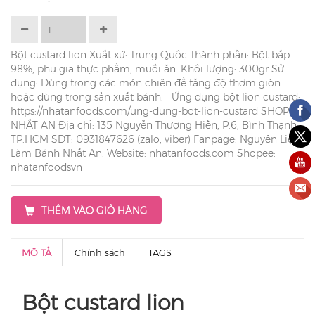
Bột custard lion Xuất xứ: Trung Quốc Thành phần: Bột bắp
98%, phụ gia thực phẩm, muối ăn. Khối lượng: 300gr Sử
dụng: Dùng trong các món chiên để tăng độ thơm giòn
hoặc dùng trong sản xuất bánh. Ứng dụng bột lion custard:
https://nhatanfoods.com/ung-dung-bot-lion-custard SHOP
NHẤT AN Địa chỉ: 135 Nguyễn Thượng Hiền, P.6, Bình Thạnh,
TP.HCM SDT: 0931847626 (zalo, viber) Fanpage: Nguyên Liệu
Làm Bánh Nhất An. Website: nhatanfoods.com Shopee:
nhatanfoodsvn
THÊM VÀO GIỎ HÀNG
MÔ TẢ
Chính sách
TAGS
Bột custard lion