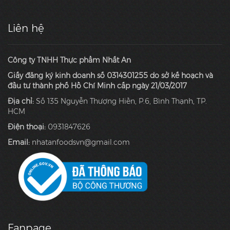
Liên hệ
Công ty TNHH Thực phẩm Nhất An
Giấy đăng ký kinh doanh số 0314301255 do sở kế hoạch và
đầu tư thành phố Hồ Chí Minh cấp ngày 21/03/2017
Địa chỉ:
Số 135 Nguyễn Thượng Hiền, P.6, Bình Thạnh, TP.
HCM
Điện thoại:
0931847626
Email:
nhatanfoodsvn@gmail.com
Fanpage