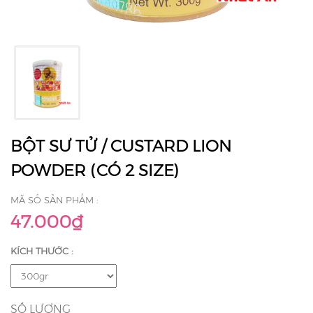
BỘT SƯ TỬ / CUSTARD LION
POWDER (CÓ 2 SIZE)
MÃ SỐ SẢN PHẨM :
47.000₫
KÍCH THƯỚC :
SỐ LƯỢNG