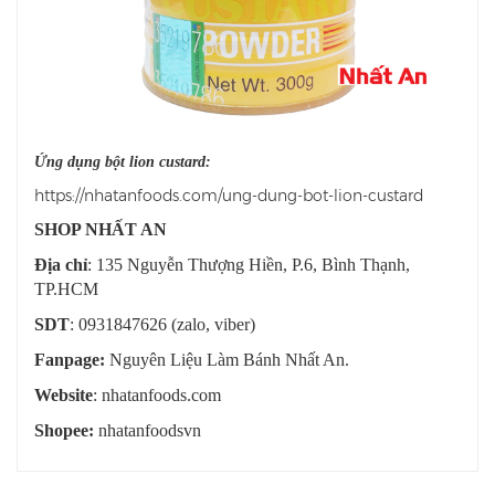
Ứng dụng bột lion custard:
https://nhatanfoods.com/ung-dung-bot-lion-custard
SHOP NHẤT AN
Địa chỉ
: 135 Nguyễn Thượng Hiền, P.6, Bình Thạnh,
TP.HCM
SDT
: 0931847626 (zalo, viber)
Fanpage:
Nguyên Liệu Làm Bánh Nhất An.
Website
: nhatanfoods.com
Shopee:
nhatanfoodsvn