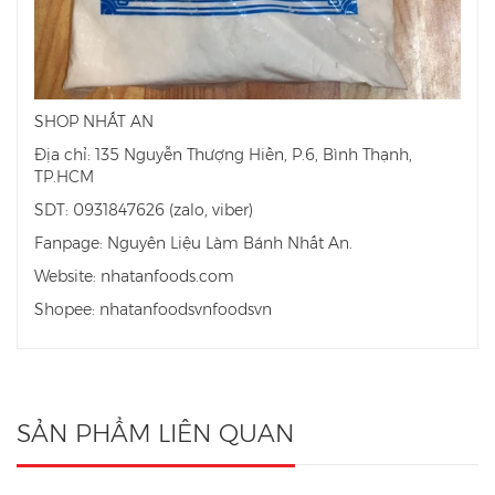
SHOP NHẤT AN
Địa chỉ: 135 Nguyễn Thượng Hiền, P.6, Bình Thạnh,
TP.HCM
SDT: 0931847626 (zalo, viber)
Fanpage: Nguyên Liệu Làm Bánh Nhất An.
Website: nhatanfoods.com
Shopee: nhatanfoodsvnfoodsvn
SẢN PHẨM LIÊN QUAN