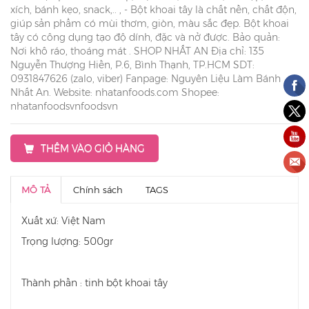
xích, bánh kẹo, snack,.. , - Bột khoai tây là chất nền, chất độn,
giúp sản phẩm có mùi thơm, giòn, màu sắc đẹp. Bột khoai
tây có công dụng tạo độ dính, đặc và nở được. Bảo quản:
Nơi khô ráo, thoáng mát . SHOP NHẤT AN Địa chỉ: 135
Nguyễn Thượng Hiền, P.6, Bình Thạnh, TP.HCM SDT:
0931847626 (zalo, viber) Fanpage: Nguyên Liệu Làm Bánh
Nhất An. Website: nhatanfoods.com Shopee:
nhatanfoodsvnfoodsvn
THÊM VÀO GIỎ HÀNG
MÔ TẢ
Chính sách
TAGS
Xuất xứ: Việt Nam
Trọng lượng: 500gr
Thành phần : tinh bột khoai tây