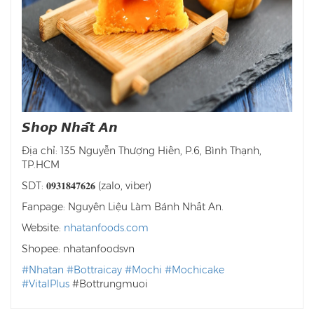
𝙎𝙝𝙤𝙥 𝙉𝙝𝙖̂́𝙩 𝘼𝙣
Địa chỉ: 135 Nguyễn Thượng Hiền, P.6, Bình Thạnh,
TP.HCM
SDT: 𝟎𝟗𝟑𝟏𝟖𝟒𝟕𝟔𝟐𝟔 (zalo, viber)
Fanpage: Nguyên Liệu Làm Bánh Nhất An.
Website:
nhatanfoods.com
Shopee: nhatanfoodsvn
#Nhatan
#Bottraicay
#Mochi
#Mochicake
#VitalPlus
#Bottrungmuoi