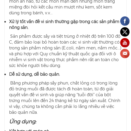
món ăn nào, từ các món mặn đến những món tráng
miệng đòi hỏi kết cấu mịn mượt như kem, sốt kem
dùng trong bánh, v.v...
Xử lý tốt vấn đề vi sinh thường gặp trong các sản phẩm
nông sản.
Sản phẩm được sấy và tiệt trùng ở nhiệt độ trên 100 độ
C, đảm bảo loại bỏ hoàn toàn các vi sinh vật thường có
trong sản phẩm nông sản (E.coli, nấm men, nấm mốc...)
và phù hợp với Quy chuẩn kỹ thuật quốc gia đối với ô
nhiễm vi sinh vật trong thực phẩm nên rất an toàn cho
sức khỏe người tiêu dùng.
Dễ sử dụng, dễ bảo quản.
Bằng phương pháp sấy phun, chất lỏng có trong lòng
đỏ trứng muối đã được tách đi hoàn toàn, từ đó giải
quyết vấn đề vi sinh và giúp nâng “tuổi đời” của bột
trứng muối lên đến 24 tháng kể từ ngày sản xuất. Chính
vì vậy, chúng ta không cần phải lo lắng nhiều về việc
bảo quản nữa.
Ứng dụng: