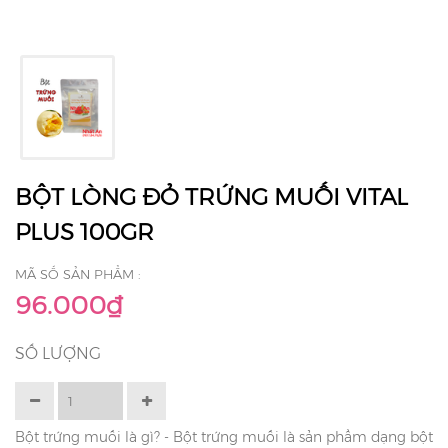
BỘT LÒNG ĐỎ TRỨNG MUỐI VITAL
PLUS 100GR
MÃ SỐ SẢN PHẨM :
96.000₫
SỐ LƯỢNG
Bột trứng muối là gì? - Bột trứng muối là sản phẩm dạng bột