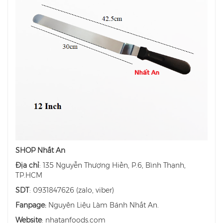
SHOP Nhất An
Địa chỉ
: 135 Nguyễn Thượng Hiền, P.6, Bình Thạnh,
TP.HCM
SDT
: 0931847626 (zalo, viber)
Fanpage:
Nguyên Liệu Làm Bánh Nhất An.
Website
: nhatanfoods.com