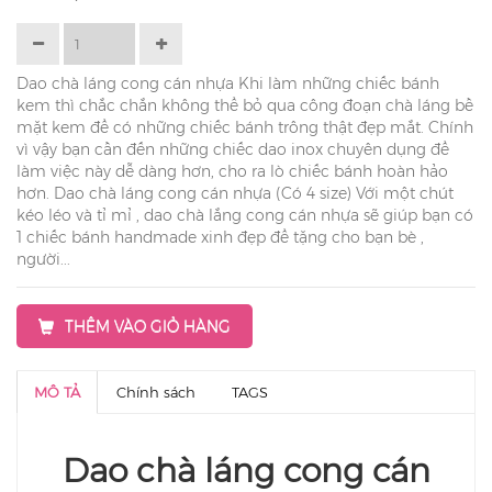
Dao chà láng cong cán nhựa Khi làm những chiếc bánh
kem thì chắc chắn không thể bỏ qua công đoạn chà láng bề
mặt kem để có những chiếc bánh trông thật đẹp mắt. Chính
vì vậy bạn cần đến những chiếc dao inox chuyên dụng để
làm việc này dễ dàng hơn, cho ra lò chiếc bánh hoàn hảo
hơn. Dao chà láng cong cán nhựa (Có 4 size) Với một chút
kéo léo và tỉ mỉ , dao chà lắng cong cán nhựa sẽ giúp bạn có
1 chiếc bánh handmade xinh đẹp để tặng cho bạn bè ,
người...
THÊM VÀO GIỎ HÀNG
MÔ TẢ
Chính sách
TAGS
Dao chà láng cong cán