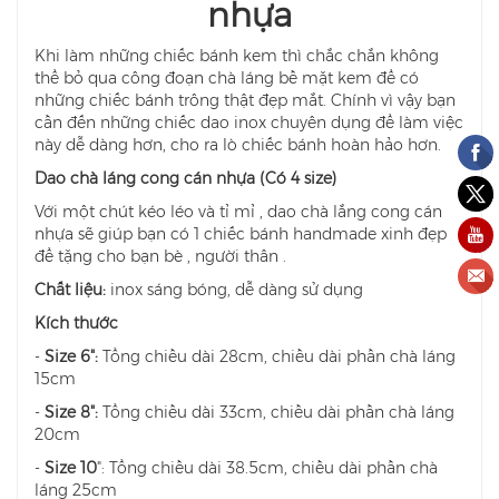
nhựa
Khi làm những chiếc bánh kem thì chắc chắn không
thể bỏ qua công đoạn chà láng bề mặt kem để có
những chiếc bánh trông thật đẹp mắt. Chính vì vậy bạn
cần đến những chiếc dao inox chuyên dụng để làm việc
này dễ dàng hơn, cho ra lò chiếc bánh hoàn hảo hơn.
Dao chà láng cong cán nhựa (Có 4 size)
Với một chút kéo léo và tỉ mỉ , dao chà lắng cong cán
nhựa sẽ giúp bạn có 1 chiếc bánh handmade xinh đẹp
để tặng cho bạn bè , người thân .
Chất liệu:
inox sáng bóng, dễ dàng sử dụng
Kích thước
-
Size 6":
Tổng chiều dài 28cm, chiều dài phần chà láng
15cm
-
Size 8":
Tổng chiều dài 33cm, chiều dài phần chà láng
20cm
-
Size 10
": Tổng chiều dài 38.5cm, chiều dài phần chà
láng 25cm