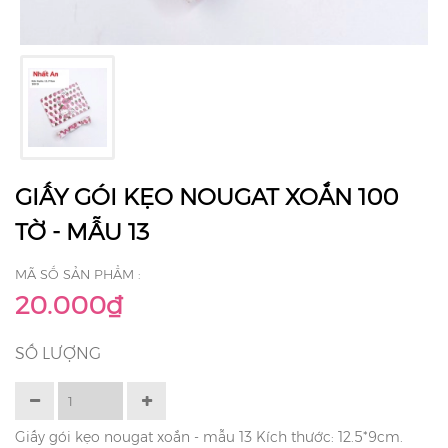
GIẤY GÓI KẸO NOUGAT XOẮN 100
TỜ - MẪU 13
MÃ SỐ SẢN PHẨM :
20.000₫
SỐ LƯỢNG
Giấy gói kẹo nougat xoắn - mẫu 13 Kích thước: 12.5*9cm.