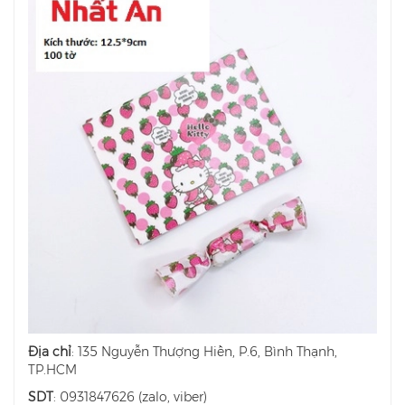
Địa chỉ
: 135 Nguyễn Thượng Hiền, P.6, Bình Thạnh,
TP.HCM
SDT
: 0931847626 (zalo, viber)