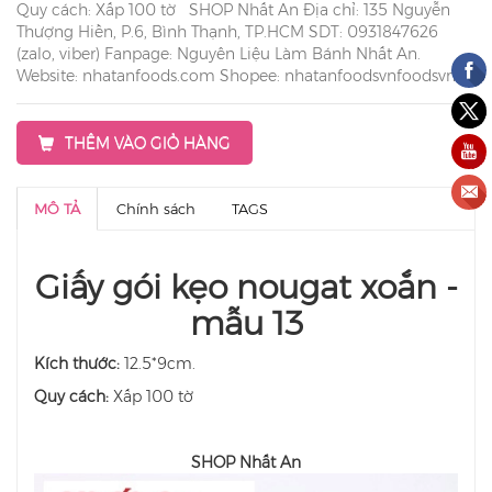
Quy cách: Xấp 100 tờ SHOP Nhất An Địa chỉ: 135 Nguyễn
Thượng Hiền, P.6, Bình Thạnh, TP.HCM SDT: 0931847626
(zalo, viber) Fanpage: Nguyên Liệu Làm Bánh Nhất An.
Website: nhatanfoods.com Shopee: nhatanfoodsvnfoodsvn
THÊM VÀO GIỎ HÀNG
MÔ TẢ
Chính sách
TAGS
Giấy gói kẹo nougat xoắn -
mẫu 13
Kích thước:
12.5*9cm.
Quy cách:
Xấp 100 tờ
SHOP Nhất An