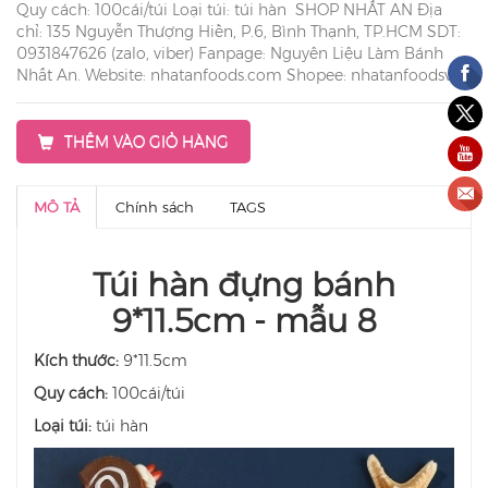
Quy cách: 100cái/túi Loại túi: túi hàn SHOP NHẤT AN Địa
chỉ: 135 Nguyễn Thượng Hiền, P.6, Bình Thạnh, TP.HCM SDT:
0931847626 (zalo, viber) Fanpage: Nguyên Liệu Làm Bánh
Nhất An. Website: nhatanfoods.com Shopee: nhatanfoodsvn
THÊM VÀO GIỎ HÀNG
MÔ TẢ
Chính sách
TAGS
Túi hàn đựng bánh
9*11.5cm - mẫu 8
Kích thước:
9*11.5cm
Quy cách:
100cái/túi
Loại túi:
túi hàn