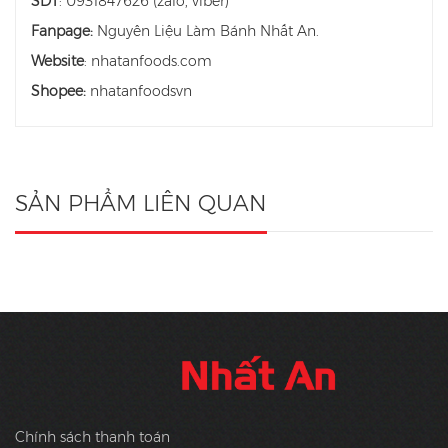
SDT
: 0931847626 (zalo, viber)
Fanpage:
Nguyên Liệu Làm Bánh Nhất An.
Website
: nhatanfoods.com
Shopee:
nhatanfoodsvn
SẢN PHẨM LIÊN QUAN
Chính sách thanh toán