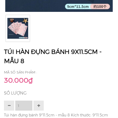
TÚI HÀN ĐỰNG BÁNH 9X11.5CM -
MẪU 8
MÃ SỐ SẢN PHẨM :
30.000₫
SỐ LƯỢNG
Túi hàn đựng bánh 9*11.5cm - mẫu 8 Kích thước: 9*11.5cm