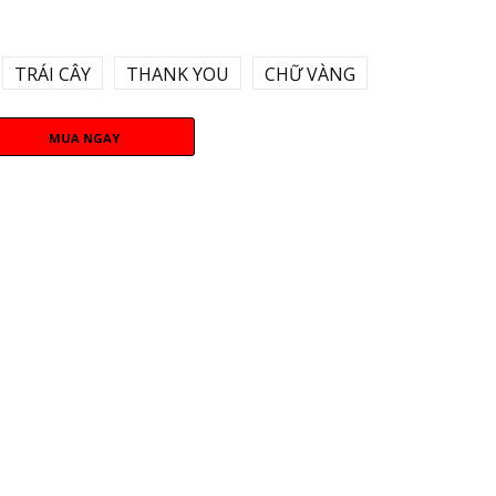
TRÁI CÂY
THANK YOU
CHỮ VÀNG
MUA NGAY