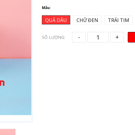
Mẫu:
QUẢ DÂU
CHỮ ĐEN
TRÁI TIM
-
+
SỐ LƯỢNG: