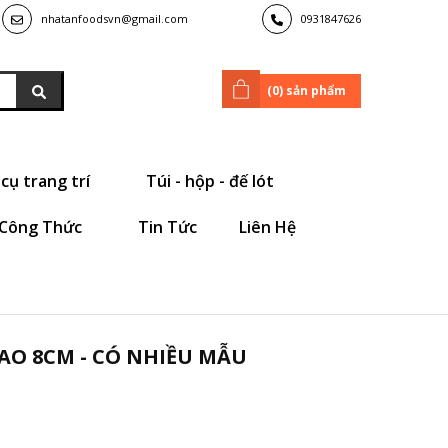
nhatanfoodsvn@gmail.com
0931847626
(
0
) sản phẩm
cụ trang trí
Túi - hộp - đế lót
Công Thức
Tin Tức
Liên Hệ
AO 8CM - CÓ NHIỀU MẪU