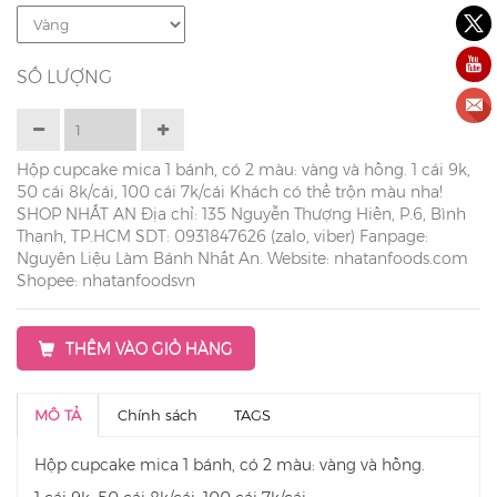
SỐ LƯỢNG
Hộp cupcake mica 1 bánh, có 2 màu: vàng và hồng. 1 cái 9k,
50 cái 8k/cái, 100 cái 7k/cái Khách có thể trộn màu nha!
SHOP NHẤT AN Địa chỉ: 135 Nguyễn Thượng Hiền, P.6, Bình
Thạnh, TP.HCM SDT: 0931847626 (zalo, viber) Fanpage:
Nguyên Liệu Làm Bánh Nhất An. Website: nhatanfoods.com
Shopee: nhatanfoodsvn
THÊM VÀO GIỎ HÀNG
MÔ TẢ
Chính sách
TAGS
Hộp cupcake mica 1 bánh, có 2 màu: vàng và hồng.