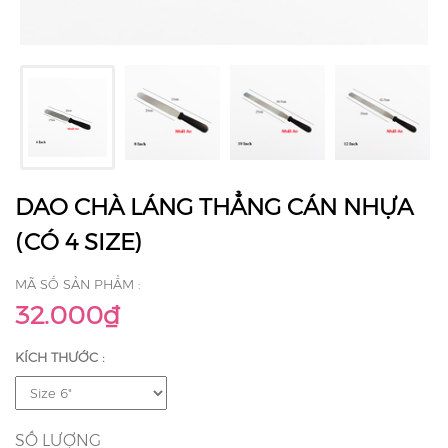
DAO CHÀ LÁNG THẲNG CÁN NHỰA
(CÓ 4 SIZE)
MÃ SỐ SẢN PHẨM :
32.000₫
KÍCH THƯỚC :
SỐ LƯỢNG