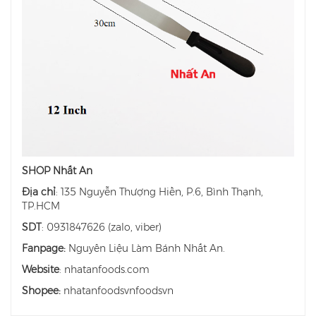
SHOP Nhất An
Địa chỉ
: 135 Nguyễn Thượng Hiền, P.6, Bình Thạnh,
TP.HCM
SDT
: 0931847626 (zalo, viber)
Fanpage:
Nguyên Liệu Làm Bánh Nhất An.
Website
: nhatanfoods.com
Shopee:
nhatanfoodsvnfoodsvn