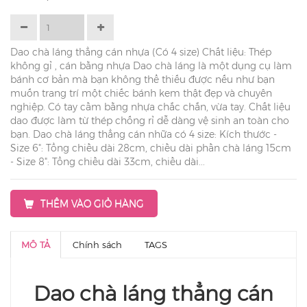
Dao chà láng thẳng cán nhựa (Có 4 size) Chất liệu: Thép
không gỉ , cán bằng nhựa Dao chà láng là một dụng cụ làm
bánh cơ bản mà bạn không thể thiếu được nếu như bạn
muốn trang trí một chiếc bánh kem thật đẹp và chuyên
nghiệp. Có tay cầm bằng nhựa chắc chắn, vừa tay. Chất liệu
dao được làm từ thép chống rỉ dễ dàng vệ sinh an toàn cho
bạn. Dao chà láng thẳng cán nhữa có 4 size: Kích thước -
Size 6": Tổng chiều dài 28cm, chiều dài phần chà láng 15cm
- Size 8": Tổng chiều dài 33cm, chiều dài...
THÊM VÀO GIỎ HÀNG
MÔ TẢ
Chính sách
TAGS
Dao chà láng thẳng cán