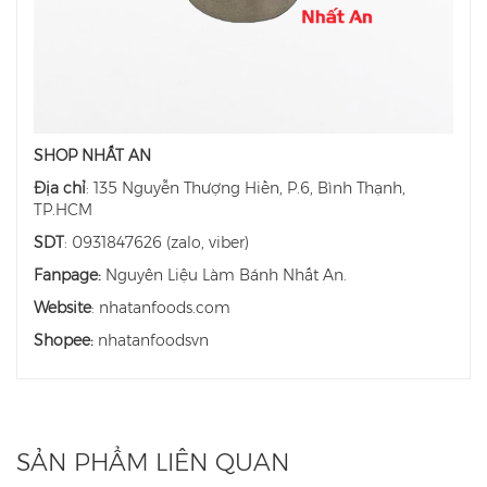
SHOP NHẤT AN
Địa chỉ
: 135 Nguyễn Thượng Hiền, P.6, Bình Thạnh,
TP.HCM
SDT
: 0931847626 (zalo, viber)
Fanpage:
Nguyên Liệu Làm Bánh Nhất An.
Website
: nhatanfoods.com
Shopee:
nhatanfoodsvn
SẢN PHẨM LIÊN QUAN