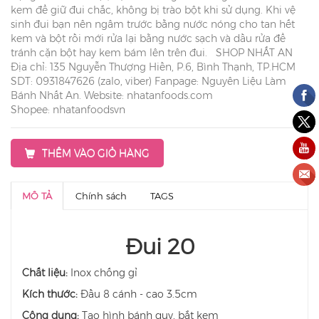
kem để giữ đui chắc, không bị trào bột khi sử dụng. Khi vệ
sinh đui bạn nên ngâm trước bằng nước nóng cho tan hết
kem và bột rồi mới rửa lại bằng nước sạch và dầu rửa để
tránh cặn bột hay kem bám lên trên đui. SHOP NHẤT AN
Địa chỉ: 135 Nguyễn Thượng Hiền, P.6, Bình Thạnh, TP.HCM
SDT: 0931847626 (zalo, viber) Fanpage: Nguyên Liệu Làm
Bánh Nhất An. Website: nhatanfoods.com
Shopee: nhatanfoodsvn
THÊM VÀO GIỎ HÀNG
MÔ TẢ
Chính sách
TAGS
Đui 20
Chất liệu:
Inox chống gỉ
Kích thước:
Đầu 8 cánh - cao 3.5cm
Công dụng:
Tạo hình bánh quy, bắt kem