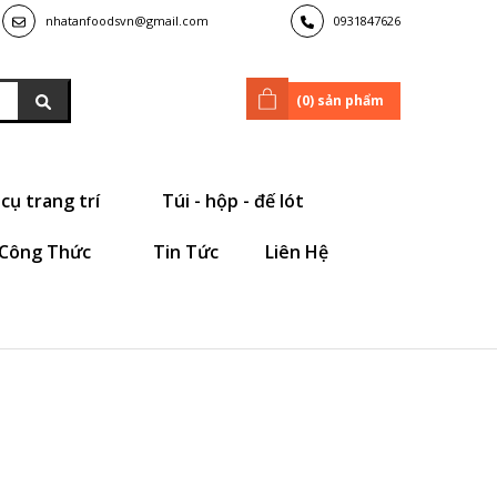
nhatanfoodsvn@gmail.com
0931847626
(
0
) sản phẩm
cụ trang trí
Túi - hộp - đế lót
Công Thức
Tin Tức
Liên Hệ