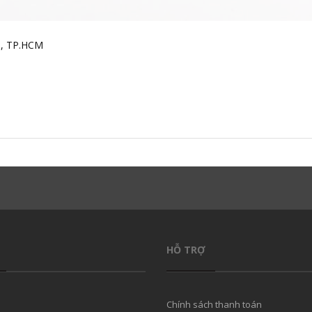
h, TP.HCM
HỖ TRỢ
Chính sách thanh toán