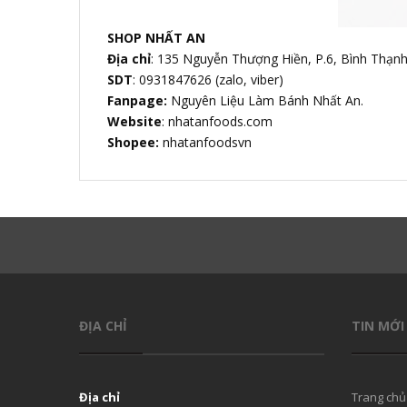
SHOP NHẤT AN
Địa chỉ
: 135 Nguyễn Thượng Hiền, P.6, Bình Thạn
SDT
: 0931847626 (zalo, viber)
Fanpage:
Nguyên Liệu Làm Bánh Nhất An.
Website
: nhatanfoods.com
Shopee:
nhatanfoodsvn
ĐỊA CHỈ
TIN MỚI
Địa chỉ
Trang chủ