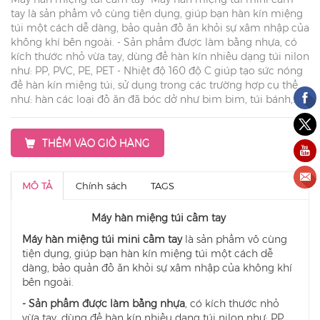
tay là sản phẩm vô cùng tiện dụng, giúp bạn hàn kín miệng
túi một cách dễ dàng, bảo quản đồ ăn khỏi sự xâm nhập của
không khí bên ngoài. - Sản phẩm được làm bằng nhựa, có
kích thước nhỏ vừa tay, dùng để hàn kín nhiều dạng túi nilon
như: PP, PVC, PE, PET - Nhiệt độ 160 độ C giúp tạo sức nóng
để hàn kín miệng túi, sử dụng trong các trường hợp cụ thể
như: hàn các loại đồ ăn đã bóc dở như bim bim, túi bánh,...
THÊM VÀO GIỎ HÀNG
MÔ TẢ
Chính sách
TAGS
Máy hàn miệng túi cầm tay
Máy hàn miệng túi mini cầm tay
là sản phẩm vô cùng
tiện dụng, giúp bạn hàn kín miệng túi một cách dễ
dàng, bảo quản đồ ăn khỏi sự xâm nhập của không khí
bên ngoài.
- Sản phẩm được làm bằng nhựa
, có kích thước nhỏ
vừa tay, dùng để hàn kín nhiều dạng túi nilon như: PP,