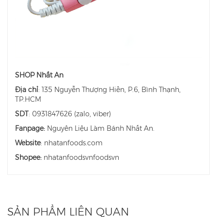
SHOP Nhất An
Địa chỉ
: 135 Nguyễn Thượng Hiền, P.6, Bình Thạnh,
TP.HCM
SDT
: 0931847626 (zalo, viber)
Fanpage:
Nguyên Liệu Làm Bánh Nhất An.
Website
: nhatanfoods.com
Shopee:
nhatanfoodsvnfoodsvn
SẢN PHẨM LIÊN QUAN