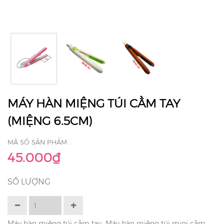
MÁY HÀN MIỆNG TÚI CẦM TAY
(MIỆNG 6.5CM)
MÃ SỐ SẢN PHẨM :
45.000₫
SỐ LƯỢNG
Máy hàn miệng túi cầm tay Máy hàn miệng túi mini cầm