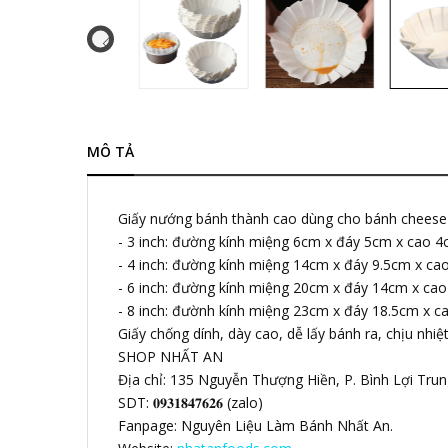
MÔ TẢ
Giấy nướng bánh thành cao dùng cho bánh cheese ca
- 3 inch: đường kính miệng 6cm x đáy 5cm x cao 4c
- 4 inch: đường kính miệng 14cm x đáy 9.5cm x cao
- 6 inch: đường kính miệng 20cm x đáy 14cm x cao
- 8 inch: đườnh kính miệng 23cm x đáy 18.5cm x ca
Giấy chống dính, dày cao, dễ lấy bánh ra, chịu nh
SHOP NHẤT AN
Địa chỉ: 135 Nguyễn Thượng Hiền, P. Bình Lợi Tru
SDT: 𝟎𝟗𝟑𝟏𝟖𝟒𝟕𝟔𝟐𝟔 (zalo)
Fanpage: Nguyên Liệu Làm Bánh Nhất An.