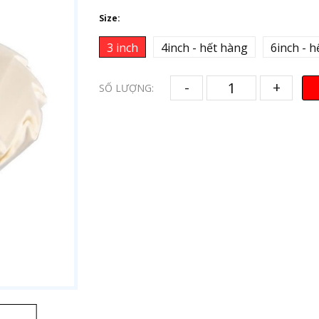
Size:
3 inch
4inch - hết hàng
6inch - 
-
+
SỐ LƯỢNG: