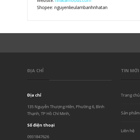
Website:
nhatanfoods.com
Shopee: nguyenlieulambanhnhatan
ĐỊA CHỈ
TIN MỚI
Địa chỉ
Trang chủ
135 Nguyễn Thượng HIền, Phường 6, Bình
Sản phẩm
Thạnh, TP Hồ Chí Minh,
Số điện thoại
Liên hệ
0931847626