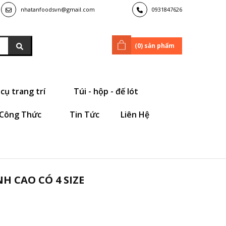
nhatanfoodsvn@gmail.com
0931847626
(
0
) sản phẩm
cụ trang trí
Túi - hộp - đế lót
Công Thức
Tin Tức
Liên Hệ
 CAO CÓ 4 SIZE