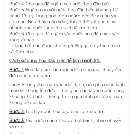
Bước 4: Cho gạo đã ngâm vào nước hoa đậu biếc
Bước 5: Ngâm gạo với nước hoa đậu biếc khoảng 1-2
tiếng. Chú ý: Trong quá trình ngâm nên để ý màu sắc
của gạo. Nếu thấy màu vừa ý thì có thể vớt gạo ra xả
nhanh qua nước lạnh cho sạch lá còn bám.
Bước 6: Cho gạo đã ngâm vào nước hoa đậu biếc vào
xửng và hấp.
- 1 lạng bột nấu được khoảng 6-8kg gạo tùy theo màu
sẵ đậm nhạt
Cách sử dụng hoa đậu biếc để làm bánh trôi:
Bước 1:
Hoa đậu biếc hòa với nước nóng già, khuấy đều
đợi nước ra màu tím
Lưu ý: không pha màu với nước lạnh, nếu pha nước lạnh
màu sẽ không lên được. Thời gian cho lá vào nước nóng
khoảng 30 phút - 1 tiếng. Trong quá trình pha để ý màu,
không để quá lâu.
Bước 2:
Lọc lấy nước hoa đậu biếc có màu tím
Bước 3:
Lấy nước màu nhào với bột bánh, nhào nhuyễn
và mịn