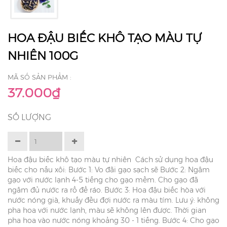
HOA ĐẬU BIẾC KHÔ TẠO MÀU TỰ
NHIÊN 100G
MÃ SỐ SẢN PHẨM :
37.000₫
SỐ LƯỢNG
Hoa đậu biếc khô tạo màu tự nhiên Cách sử dụng hoa đậu
biếc cho nấu xôi: Bước 1: Vo đãi gạo sạch sẽ Bước 2: Ngâm
gạo với nước lạnh 4-5 tiếng cho gạo mềm. Cho gạo đã
ngâm đủ nước ra rổ để ráo. Bước 3: Hoa đậu biếc hòa với
nước nóng già, khuấy đều đợi nước ra màu tím. Lưu ý: không
pha hoa với nước lạnh, màu sẽ không lên được. Thời gian
pha hoa vào nước nóng khoảng 30 - 1 tiếng. Bước 4: Cho gạo