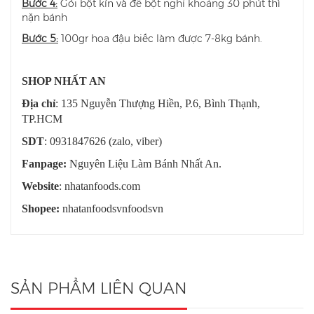
Bước 4:
Gói bột kín và để bột nghỉ khoảng 30 phút thì
nặn bánh
Bước 5:
100gr hoa đậu biếc làm được 7-8kg bánh.
SHOP NHẤT AN
Địa chỉ
: 135 Nguyễn Thượng Hiền, P.6, Bình Thạnh,
TP.HCM
SDT
: 0931847626 (zalo, viber)
Fanpage:
Nguyên Liệu Làm Bánh Nhất An.
Website
: nhatanfoods.com
Shopee:
nhatanfoodsvnfoodsvn
SẢN PHẨM LIÊN QUAN