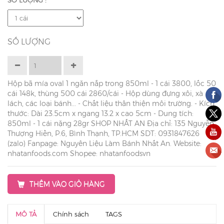
SỐ LƯỢNG :
SỐ LƯỢNG
Hộp bã mía oval 1 ngăn nắp trong 850ml - 1 cái 3800, lốc 50
cái 148k, thùng 500 cái 2860/cái - Hộp dùng đựng xôi, xà
lách, các loại bánh... - Chất liệu thân thiện môi trường. - Kích
thước: Dài 23.5cm x ngang 13.2 x cao 5cm - Dung tích:
850ml - 1 cái nặng 28gr SHOP NHẤT AN Địa chỉ: 135 Nguyễn
Thượng Hiền, P.6, Bình Thạnh, TP.HCM SDT: 0931847626
(zalo) Fanpage: Nguyên Liệu Làm Bánh Nhất An. Website:
nhatanfoods.com Shopee: nhatanfoodsvn
THÊM VÀO GIỎ HÀNG
MÔ TẢ
Chính sách
TAGS