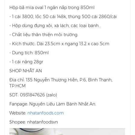
Hộp bã mía oval 1 ngăn nắp trong 850ml
- 1 cái 3800, lốc 50 cái 148k, thùng 500 cái 2860/cái
- Hộp dùng đựng xôi, xà lách, các loại bánh...
- Chất liệu thân thiện môi trường.
- Kích thước: Dài 23.5cm x ngang 13.2 x cao 5cm
- Dung tích: 850ml
- 1 cái nặng 28gr
SHOP NHẤT AN
Địa chỉ: 135 Nguyễn Thượng Hiền, P.6, Bình Thạnh,
TP.HCM
SDT: 0931847626 (zalo)
Fanpage: Nguyên Liệu Làm Bánh Nhất An.
Website:
nhatanfoods.com
Shopee: nhatanfoodsvn