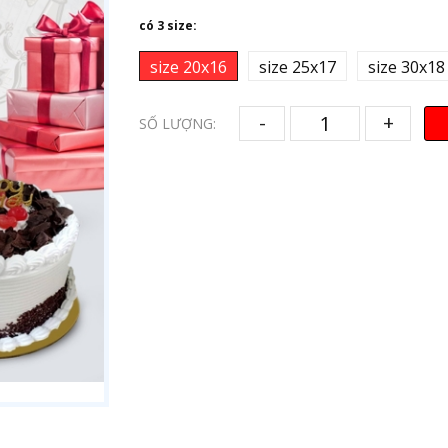
có 3 size:
size 20x16
size 25x17
size 30x18
-
+
SỐ LƯỢNG: