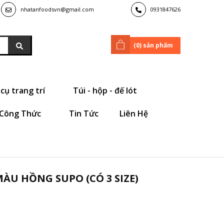
nhatanfoodsvn@gmail.com
0931847626
(
0
) sản phẩm
cụ trang trí
Túi - hộp - đế lót
Công Thức
Tin Tức
Liên Hệ
ÀU HỒNG SUPO (CÓ 3 SIZE)