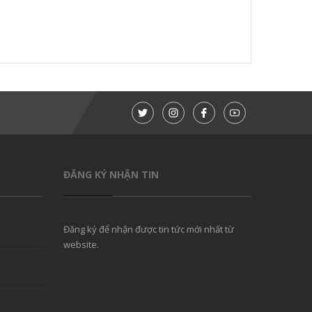
ĐĂNG KÝ NHẬN TIN
Đăng ký để nhận được tin tức mới nhất từ
website.