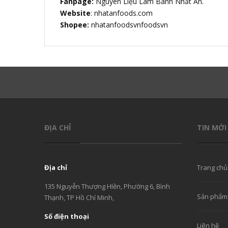
Fanpage:
Nguyên Liệu Làm Bánh Nhất An.
Website
: nhatanfoods.com
Shopee:
nhatanfoodsvnfoodsvn
ĐỊA CHỈ
TIN MỚI
Địa chỉ
Trang chủ
135 Nguyễn Thượng HIền, Phường 6, Bình
Sản phẩm
Thạnh, TP Hồ Chí Minh,
Số điện thoại
Liên hệ