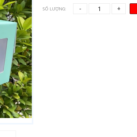
-
+
SỐ LƯỢNG: