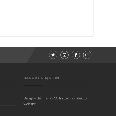
ĐĂNG KÝ NHẬN TIN
Đăng ký để nhận được tin tức mới nhất từ
website.