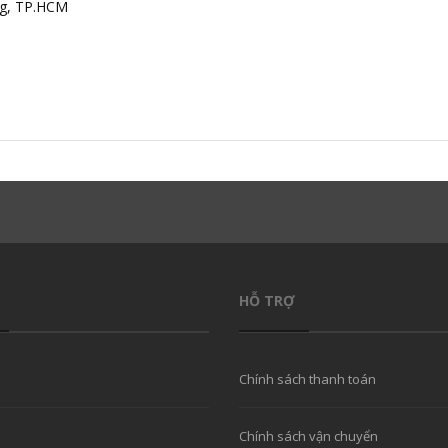
ng, TP.HCM
HỖ TRỢ
Chính sách thanh toán
Chính sách vận chuyển