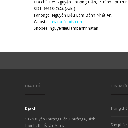
Địa chỉ: 135 Nguyễn Thượng Hiền, P. Bình Lợi Tru
SDT: 𝟎𝟗𝟑𝟏𝟖𝟒𝟕𝟔𝟐𝟔 (zalo)
Fanpage: Nguyên Liệu Làm Bánh Nhất An.
Website:
nhatanfoods.com
Shopee: nguyenlieulambanhnhatan
ĐỊA CHỈ
TIN MỚI
Địa chỉ
Trang chủ
135 Nguyễn Thượng HIền, Phường 6, Bình
Sản phẩm
Thạnh, TP Hồ Chí Minh,