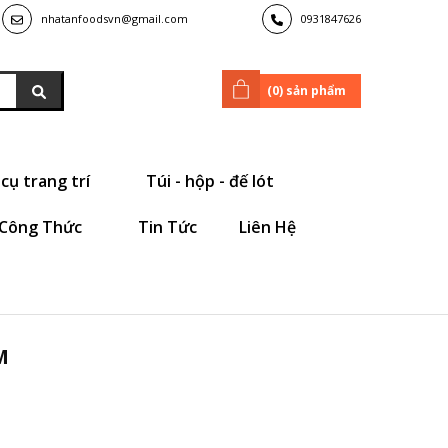
nhatanfoodsvn@gmail.com
0931847626
(
0
) sản phẩm
cụ trang trí
Túi - hộp - đế lót
Công Thức
Tin Tức
Liên Hệ
M