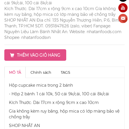
cái 9k/cái, 100 cái 8k/cái
Kích Thước: Dài 17cm x rộng 9cm x cao 10cm Gía không
kèm ruy băng, hộp mica có lớp màng bảo vệ chống trầy
SHOP NHẤT AN Địa chỉ: 135 Nguyễn Thượng Hiền, P.6, Bình
Thạnh, TP.HCM SDT: 0931847626 (zalo, viber) Fanpage:
Nguyên Liệu Làm Bánh Nhất An. Website: nhatanfoods.com
Shopee: nhatanfoodsvn
THÊM VÀO GIỎ HÀNG
MÔ TẢ
Chính sách
TAGS
Hộp cupcake mica trong 2 bánh
- Hộp 2 bánh: 1 cái 10k, 50 cái 9k/cái, 100 cái 8k/cái
Kích Thước: Dài 17cm x rộng 9cm x cao 10cm
Gía không kèm ruy băng, hộp mica có lớp màng bảo vệ
chống trầy
SHOP NHẤT AN