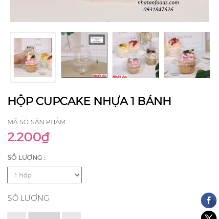
HỘP CUPCAKE NHỰA 1 BÁNH
MÃ SỐ SẢN PHẨM :
2.200₫
SỐ LƯỢNG :
SỐ LƯỢNG