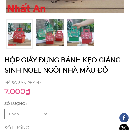
HỘP GIẤY ĐỰNG BÁNH KẸO GIÁNG
SINH NOEL NGÔI NHÀ MÀU ĐỎ
MÃ SỐ SẢN PHẨM :
7.000₫
SỐ LƯỢNG :
SỐ LƯỢNG