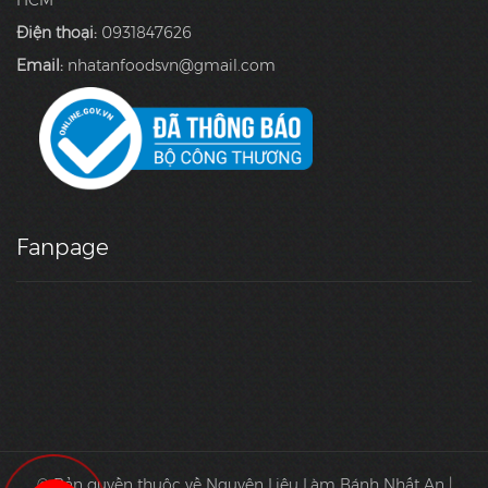
HCM
Điện thoại:
0931847626
Email:
nhatanfoodsvn@gmail.com
Fanpage
© Bản quyền thuộc về Nguyên Liệu Làm Bánh Nhất An |