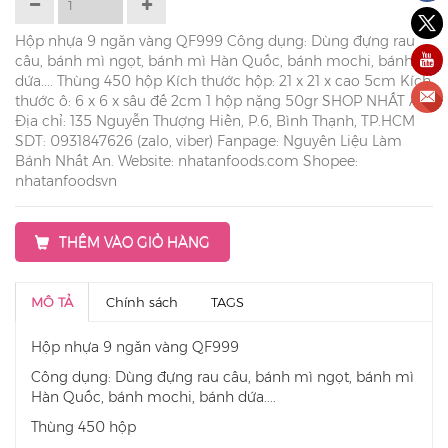
Hộp nhựa 9 ngăn vàng QF999 Công dụng: Dùng đựng rau
câu, bánh mì ngọt, bánh mì Hàn Quốc, bánh mochi, bánh
dứa.... Thùng 450 hộp Kích thước hộp: 21 x 21 x cao 5cm Kích
thước ô: 6 x 6 x sâu đế 2cm 1 hộp nặng 50gr SHOP NHẤT AN
Địa chỉ: 135 Nguyễn Thượng Hiền, P.6, Bình Thạnh, TP.HCM
SDT: 0931847626 (zalo, viber) Fanpage: Nguyên Liệu Làm
Bánh Nhất An. Website: nhatanfoods.com Shopee:
nhatanfoodsvn
THÊM VÀO GIỎ HÀNG
MÔ TẢ
Chính sách
TAGS
Hộp nhựa 9 ngăn vàng QF999
Công dụng: Dùng đựng rau câu, bánh mì ngọt, bánh mì
Hàn Quốc, bánh mochi, bánh dứa....
Thùng 450 hộp