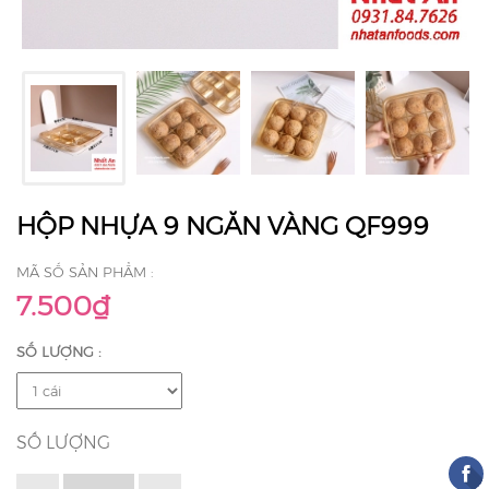
HỘP NHỰA 9 NGĂN VÀNG QF999
MÃ SỐ SẢN PHẨM :
7.500₫
SỐ LƯỢNG :
SỐ LƯỢNG