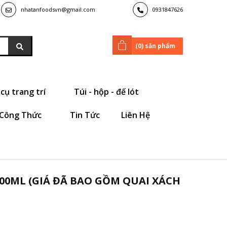
nhatanfoodsvn@gmail.com
0931847626
(
0
) sản phẩm
cụ trang trí
Túi - hộp - đế lót
Công Thức
Tin Tức
Liên Hệ
00ML (GIÁ ĐÃ BAO GỒM QUAI XÁCH