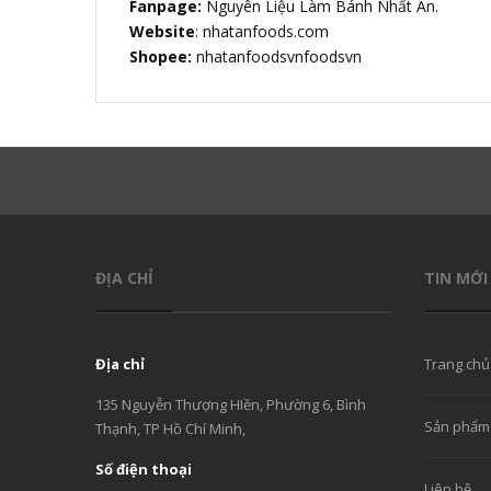
Fanpage:
Nguyên Liệu Làm Bánh Nhất An.
Website
: nhatanfoods.com
Shopee:
nhatanfoodsvnfoodsvn
ĐỊA CHỈ
TIN MỚI
Địa chỉ
Trang chủ
135 Nguyễn Thượng HIền, Phường 6, Bình
Sản phẩm
Thạnh, TP Hồ Chí Minh,
Số điện thoại
Liên hệ