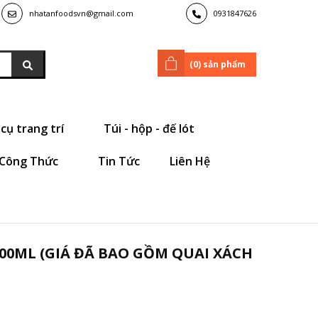
nhatanfoodsvn@gmail.com
0931847626
(
0
) sản phẩm
cụ trang trí
Túi - hộp - đế lót
Công Thức
Tin Tức
Liên Hệ
00ML (GIÁ ĐÃ BAO GỒM QUAI XÁCH