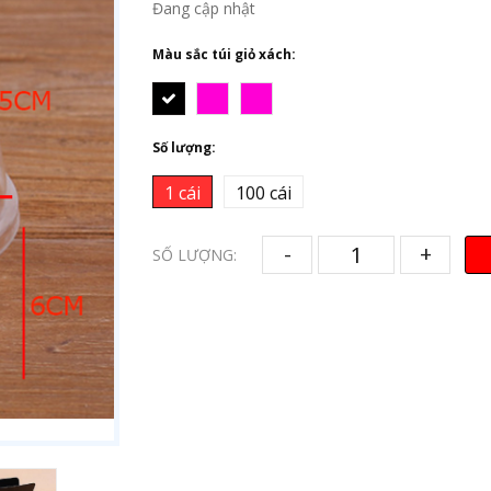
Đang cập nhật
Màu sắc túi giỏ xách:
Số lượng:
1 cái
100 cái
-
+
SỐ LƯỢNG: