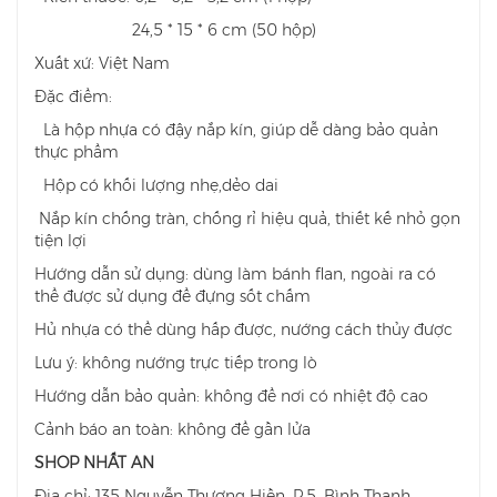
24,5 * 15 * 6 cm (50 hộp)
Xuất xứ: Việt Nam
Đặc điểm:
Là hộp nhựa có đậy nắp kín, giúp dễ dàng bảo quản
thực phẩm
Hộp có khối lượng nhẹ,dẻo dai
Nắp kín chống tràn, chống rỉ hiệu quả, thiết kế nhỏ gọn
tiện lợi
Hướng dẫn sử dụng: dùng làm bánh flan, ngoài ra có
thể được sử dụng để đựng sốt chấm
Hủ nhựa có thể dùng hấp được, nướng cách thủy được
Lưu ý: không nướng trực tiếp trong lò
Hướng dẫn bảo quản: không để nơi có nhiệt độ cao
Cảnh báo an toàn: không để gần lửa
SHOP NHẤT AN
Địa chỉ: 135 Nguyễn Thượng Hiền, P.5, Bình Thạnh,