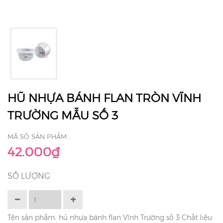
HŨ NHỰA BÁNH FLAN TRÒN VĨNH
TRƯỜNG MẪU SỐ 3
MÃ SỐ SẢN PHẨM :
42.000₫
SỐ LƯỢNG
Tên sản phẩm: hủ nhựa bánh flan Vĩnh Trường số 3 Chất liệu: