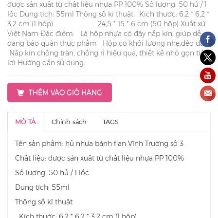
được sản xuất từ chất liệu nhựa PP 100% Số lượng: 50 hủ / 1
lốc Dung tích: 55ml Thông số kĩ thuật Kích thước: 6,2 * 6,2 *
3,2 cm (1 hộp) 24,5 * 15 * 6 cm (50 hộp) Xuất xứ:
Việt Nam Đặc điểm: Là hộp nhựa có đậy nắp kín, giúp dễ
dàng bảo quản thực phẩm Hộp có khối lượng nhẹ,dẻo dai
Nắp kín chống tràn, chống rỉ hiệu quả, thiết kế nhỏ gọn tiện
lợi Hướng dẫn sử dụng:...
THÊM VÀO GIỎ HÀNG
MÔ TẢ
Chính sách
TAGS
Tên sản phẩm: hủ nhựa bánh flan Vĩnh Trường số 3
Chất liệu: được sản xuất từ chất liệu nhựa PP 100%
Số lượng: 50 hủ / 1 lốc
Dung tích: 55ml
Thông số kĩ thuật
Kích thước: 6,2 * 6,2 * 3,2 cm (1 hộp)