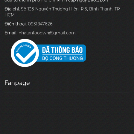
đầu tư thành phố Hồ Chí Minh cấp ngày 21/03/2017
Địa chỉ:
Số 135 Nguyễn Thượng Hiền, P.6, Bình Thạnh, TP.
HCM
Điện thoại:
0931847626
Email:
nhatanfoodsvn@gmail.com
Fanpage