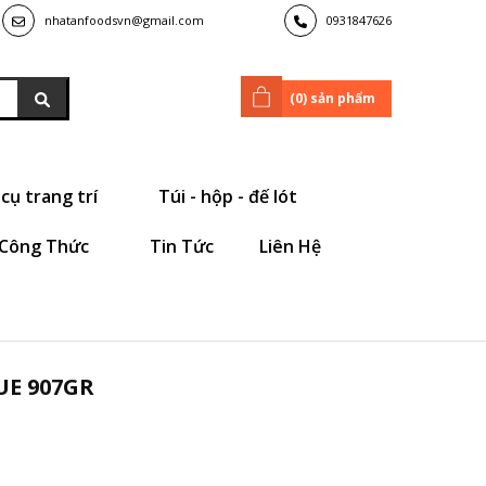
nhatanfoodsvn@gmail.com
0931847626
(
0
) sản phẩm
cụ trang trí
Túi - hộp - đế lót
Công Thức
Tin Tức
Liên Hệ
UE 907GR