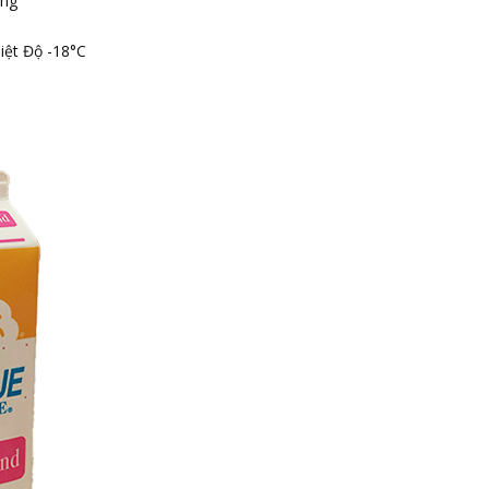
ông
ệt Độ -18°C