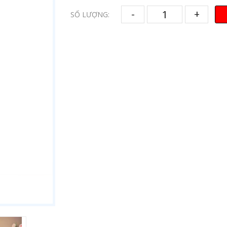
-
+
SỐ LƯỢNG: