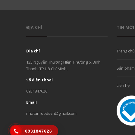
ĐỊA CHỈ
TIN MỚI
Địa chỉ
Trang chủ
135 Nguyễn Thượng HIền, Phường 6, Bình
Sản phẩm
Thạnh, TP Hồ Chí Minh,
Số điện thoại
Liên hệ
0931847626
Email
nhatanfoodsvn@gmail.com
0931847626