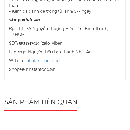
tuần
– Kem đã đánh để trong tủ lạnh: 5-7 ngày
𝙎𝙝𝙤𝙥 𝙉𝙝𝙖̂́𝙩 𝘼𝙣
Địa chỉ: 135 Nguyễn Thượng Hiền, P.6, Bình Thạnh,
TP.HCM
SDT: 𝟎𝟗𝟑𝟏𝟖𝟒𝟕𝟔𝟐𝟔 (zalo, viber)
Fanpage: Nguyên Liệu Làm Bánh Nhất An.
Website:
nhatanfoods.com
Shopee: nhatanfoodsvn
SẢN PHẨM LIÊN QUAN