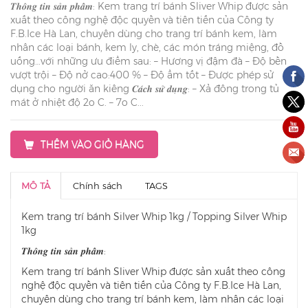
𝑻𝒉𝒐̂𝒏𝒈 𝒕𝒊𝒏 𝒔𝒂̉𝒏 𝒑𝒉𝒂̂̉𝒎: Kem trang trí bánh Sliver Whip được sản
xuất theo công nghệ độc quyền và tiên tiến của Công ty
F.B.Ice Hà Lan, chuyên dùng cho trang trí bánh kem, làm
nhân các loại bánh, kem ly, chè, các món tráng miệng, đồ
uống…với những ưu điểm sau: – Hương vị đậm đà – Độ bền
vượt trội – Độ nở cao:400 % – Độ ẩm tốt – Được phép sử
dụng cho người ăn kiêng 𝑪𝒂́𝒄𝒉 𝒔𝒖̛̉ 𝒅𝒖̣𝒏𝒈: – Xả đông trong tủ
mát ở nhiệt độ 2o C. – 7o C...
THÊM VÀO GIỎ HÀNG
MÔ TẢ
Chính sách
TAGS
Kem trang trí bánh Silver Whip 1kg / Topping Silver Whip
1kg
𝑻𝒉𝒐̂𝒏𝒈 𝒕𝒊𝒏 𝒔𝒂̉𝒏 𝒑𝒉𝒂̂̉𝒎:
Kem trang trí bánh Sliver Whip được sản xuất theo công
nghệ độc quyền và tiên tiến của Công ty F.B.Ice Hà Lan,
chuyên dùng cho trang trí bánh kem, làm nhân các loại