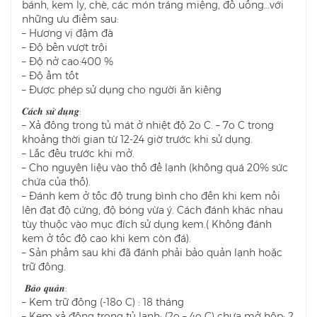
bánh, kem ly, chè, các món tráng miệng, đồ uống…với
những ưu điểm sau:
– Hương vị đậm đà
– Độ bền vượt trội
– Độ nở cao:400 %
– Độ ẩm tốt
– Được phép sử dụng cho người ăn kiêng
𝑪𝒂́𝒄𝒉 𝒔𝒖̛̉ 𝒅𝒖̣𝒏𝒈:
– Xả đông trong tủ mát ở nhiệt độ 2o C. – 7o C trong
khoảng thời gian từ 12-24 giờ trước khi sử dụng.
– Lắc đều trước khi mở.
– Cho nguyên liệu vào thố để lạnh (không quá 20% sức
chứa của thố).
– Đánh kem ở tốc độ trung bình cho đến khi kem nổi
lên đạt độ cứng, độ bóng vừa ý. Cách đánh khác nhau
tùy thuộc vào mục đích sử dụng kem.( Không đánh
kem ở tốc độ cao khi kem còn đá).
– Sản phẩm sau khi đã đánh phải bảo quản lạnh hoặc
trữ đông.
𝑩𝒂̉𝒐 𝒒𝒖𝒂̉𝒏:
– Kem trữ đông (-18o C) : 18 tháng
– Kem xả đông trong tủ lạnh: (2o – 4o C) chưa mở hộp: 2