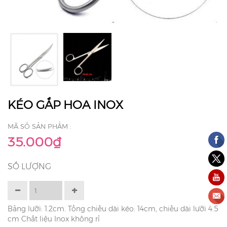
KÉO GẮP HOA INOX
MÃ SỐ SẢN PHẨM :
35.000₫
SỐ LƯỢNG
Bảng lưỡi: 1.2cm. Tổng chiều dài kéo: 14cm, chiều dài lưỡi 4.5
cm Chất liệu Inox không rỉ