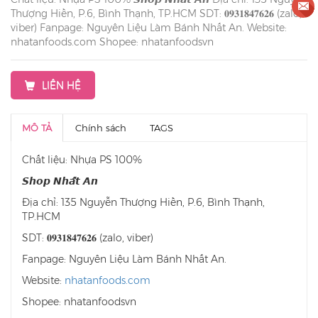
Thượng Hiền, P.6, Bình Thạnh, TP.HCM SDT: 𝟎𝟗𝟑𝟏𝟖𝟒𝟕𝟔𝟐𝟔 (zalo,
viber) Fanpage: Nguyên Liệu Làm Bánh Nhất An. Website:
nhatanfoods.com Shopee: nhatanfoodsvn
LIÊN HỆ
MÔ TẢ
Chính sách
TAGS
Chất liệu: Nhựa PS 100%
𝙎𝙝𝙤𝙥 𝙉𝙝𝙖̂́𝙩 𝘼𝙣
Địa chỉ: 135 Nguyễn Thượng Hiền, P.6, Bình Thạnh,
TP.HCM
SDT: 𝟎𝟗𝟑𝟏𝟖𝟒𝟕𝟔𝟐𝟔 (zalo, viber)
Fanpage: Nguyên Liệu Làm Bánh Nhất An.
Website:
nhatanfoods.com
Shopee: nhatanfoodsvn