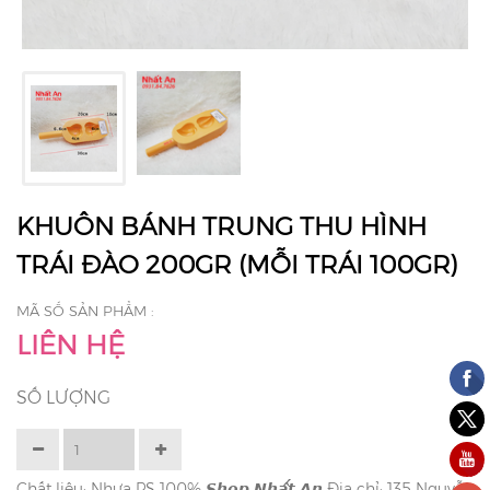
KHUÔN BÁNH TRUNG THU HÌNH
TRÁI ĐÀO 200GR (MỖI TRÁI 100GR)
MÃ SỐ SẢN PHẨM :
LIÊN HỆ
SỐ LƯỢNG
Chất liệu: Nhựa PS 100% 𝙎𝙝𝙤𝙥 𝙉𝙝𝙖̂́𝙩 𝘼𝙣 Địa chỉ: 135 Nguyễn