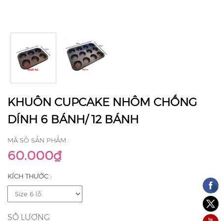
KHUÔN CUPCAKE NHÔM CHỐNG
DÍNH 6 BÁNH/ 12 BÁNH
MÃ SỐ SẢN PHẨM :
60.000₫
KÍCH THƯỚC :
SỐ LƯỢNG