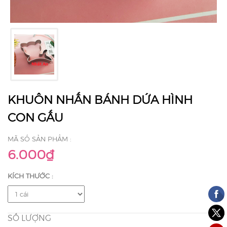
KHUÔN NHẤN BÁNH DỨA HÌNH
CON GẤU
MÃ SỐ SẢN PHẨM :
6.000₫
KÍCH THƯỚC :
SỐ LƯỢNG