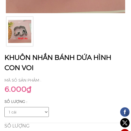
KHUÔN NHẤN BÁNH DỨA HÌNH
CON VOI
MÃ SỐ SẢN PHẨM :
6.000₫
SỐ LƯỢNG :
SỐ LƯỢNG