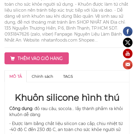
toàn cho sức khỏe người sử dụng. - Khuôn được làm từ chất
liệu silicon nên tránh tiếp xúc trực tiếp với lửa và dao. - Dễ
dàng vệ sinh khuôn sau khi dùng Bảo quản: Vệ sinh sau sử
dụng, để nơi thoáng mát tránh ẩm SHOP NHẤT AN Địa chỉ:
135 Nguyễn Thượng Hiền, P.6, Bình Thạnh, TP.HCM SDT:
0931847626 (zalo, viber) Fanpage: Nguyên Liệu Làm Bánh
Nhất An. Website: nhatanfoods.com Shopee:...
THÊM VÀO GIỎ HÀNG
MÔ TẢ
Chính sách
TAGS
Khuôn silicone hình thú
Công dụng:
đỏ rau câu, socola... lấy thành phẩm ra khỏi
khuôn dễ dàng
- Được làm bằng chất liệu silicon cao cấp, chịu nhiệt từ
-40 độ C đến 230 độ C, an toàn cho sức khỏe người sử