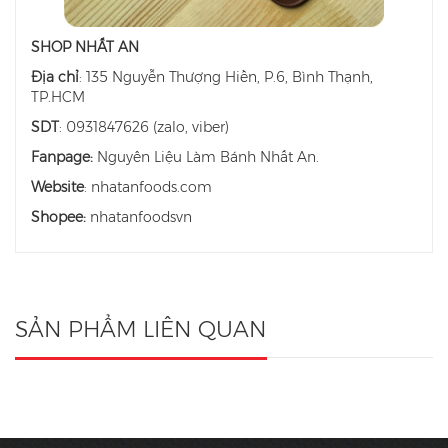
SHOP NHẤT AN
Địa chỉ
: 135 Nguyễn Thượng Hiền, P.6, Bình Thạnh,
TP.HCM
SDT
: 0931847626 (zalo, viber)
Fanpage:
Nguyên Liệu Làm Bánh Nhất An.
Website
: nhatanfoods.com
Shopee:
nhatanfoodsvn
SẢN PHẨM LIÊN QUAN