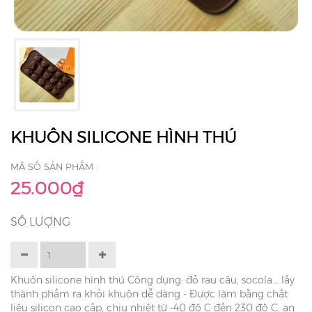
KHUÔN SILICONE HÌNH THÚ
MÃ SỐ SẢN PHẨM :
25.000₫
SỐ LƯỢNG
Khuôn silicone hình thú Công dụng: đỏ rau câu, socola... lấy
thành phẩm ra khỏi khuôn dễ dàng - Được làm bằng chất
liệu silicon cao cấp, chịu nhiệt từ -40 độ C đến 230 độ C, an