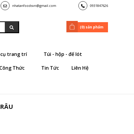
nhatanfoodsvn@gmail.com
0931847626
(
0
) sản phẩm
cụ trang trí
Túi - hộp - đế lót
Công Thức
Tin Tức
Liên Hệ
 RÂU