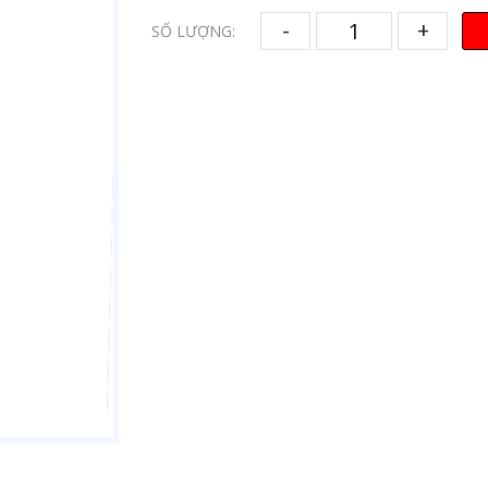
-
+
SỐ LƯỢNG: