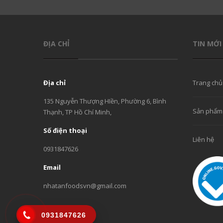
ĐỊA CHỈ
TIN MỚI
Địa chỉ
Trang chủ
135 Nguyễn Thượng HIền, Phường 6, Bình
Sản phẩm
Thạnh, TP Hồ Chí Minh,
Số điện thoại
Liên hệ
0931847626
Email
nhatanfoodsvn@gmail.com
0931847626