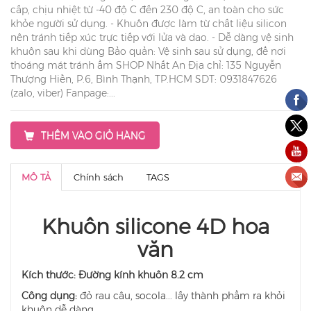
cấp, chịu nhiệt từ -40 độ C đến 230 độ C, an toàn cho sức
khỏe người sử dụng. - Khuôn được làm từ chất liệu silicon
nên tránh tiếp xúc trực tiếp với lửa và dao. - Dễ dàng vệ sinh
khuôn sau khi dùng Bảo quản: Vệ sinh sau sử dụng, để nơi
thoáng mát tránh ẩm SHOP Nhất An Địa chỉ: 135 Nguyễn
Thượng Hiền, P.6, Bình Thạnh, TP.HCM SDT: 0931847626
(zalo, viber) Fanpage:...
THÊM VÀO GIỎ HÀNG
MÔ TẢ
Chính sách
TAGS
Khuôn silicone 4D hoa
văn
Kích thước: Đường kính khuôn 8.2 cm
Công dụng:
đỏ rau câu, socola... lấy thành phẩm ra khỏi
khuôn dễ dàng