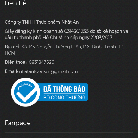
Liên hệ
Công ty TNHH Thực phẩm Nhất An
Giấy đăng ký kinh doanh số 0314301255 do sở kế hoạch và
đầu tư thành phố Hồ Chí Minh cấp ngày 21/03/2017
Địa chỉ:
Số 135 Nguyễn Thượng Hiền, P.6, Bình Thạnh, TP.
HCM
Điện thoại:
0931847626
Email:
nhatanfoodsvn@gmail.com
Fanpage