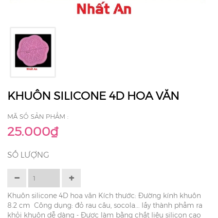
KHUÔN SILICONE 4D HOA VĂN
MÃ SỐ SẢN PHẨM :
25.000₫
SỐ LƯỢNG
Khuôn silicone 4D hoa văn Kích thước: Đường kính khuôn
8.2 cm Công dụng: đỏ rau câu, socola... lấy thành phẩm ra
khỏi khuôn dễ dàng - Được làm bằng chất liệu silicon cao