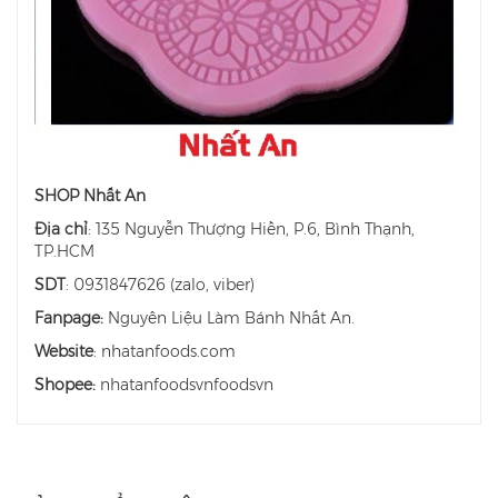
SHOP Nhất An
Địa chỉ
: 135 Nguyễn Thượng Hiền, P.6, Bình Thạnh,
TP.HCM
SDT
: 0931847626 (zalo, viber)
Fanpage:
Nguyên Liệu Làm Bánh Nhất An.
Website
: nhatanfoods.com
Shopee:
nhatanfoodsvnfoodsvn