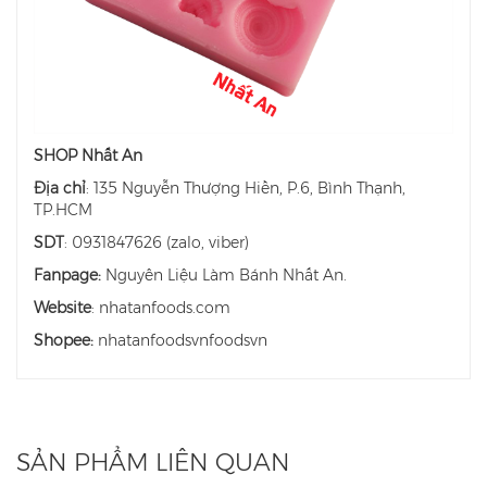
SHOP Nhất An
Địa chỉ
: 135 Nguyễn Thượng Hiền, P.6, Bình Thạnh,
TP.HCM
SDT
: 0931847626 (zalo, viber)
Fanpage:
Nguyên Liệu Làm Bánh Nhất An.
Website
: nhatanfoods.com
Shopee:
nhatanfoodsvnfoodsvn
SẢN PHẨM LIÊN QUAN