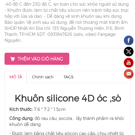
-40 độ C đến 230 độ C, an toàn cho sức khỏe người sử dụng.
- Khuôn được làm từ chất liệu silicon nên tránh tiếp xúc trực
tiếp với lửa và dao. - Dễ dàng vệ sinh khuôn sau khi dùng
Bảo quản: Vệ sinh sau sử dụng, để nơi thoáng mát tránh ẩm
SHOP Nhất An Địa chỉ: 135 Nguyễn Thượng Hiền, P.6, Bình
Thạnh, TP.HCM SDT: 0931847626 (zalo, viber) Fanpage:
Nguyên...
THÊM VÀO GIỎ HÀNG
MÔ TẢ
Chính sách
TAGS
Khuôn silicone 4D óc ,sò
Kích thước:
7.6 * 7.2 * 1.5cm
Công dụng:
đỏ rau câu, socola... lấy thành phẩm ra khỏi
khuôn dễ dàng
- Được làm bằng chất liệu silicon cao cấp, chịu nhiệt từ