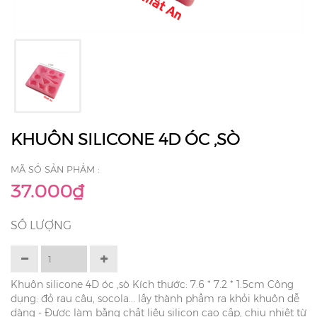
KHUÔN SILICONE 4D ÓC ,SÒ
MÃ SỐ SẢN PHẨM :
37.000₫
SỐ LƯỢNG
Khuôn silicone 4D óc ,sò Kích thước: 7.6 * 7.2 * 1.5cm Công
dụng: đỏ rau câu, socola... lấy thành phẩm ra khỏi khuôn dễ
dàng - Được làm bằng chất liệu silicon cao cấp, chịu nhiệt từ