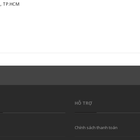
h, TP.HCM
HỖ TRỢ
Chính sách thanh toán