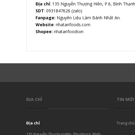
Địa chỉ
: 135 Nguyễn Thượng Hiền, P.6, Bình Thạn
SDT
: 0931847626 (zalo)
Fanpage:
Nguyên Liệu Làm Bánh Nhất An.
Website
: nhatanfoods.com
Shopee:
nhatanfoodsvn
ĐỊA CHỈ
TIN MỚI
Địa chỉ
Trang chủ
135 Nguyễn Thượng HIền, Phường 6, Bình