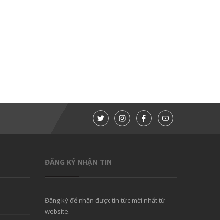
ĐĂNG KÝ NHẬN TIN
Đăng ký để nhận được tin tức mới nhất từ
website.