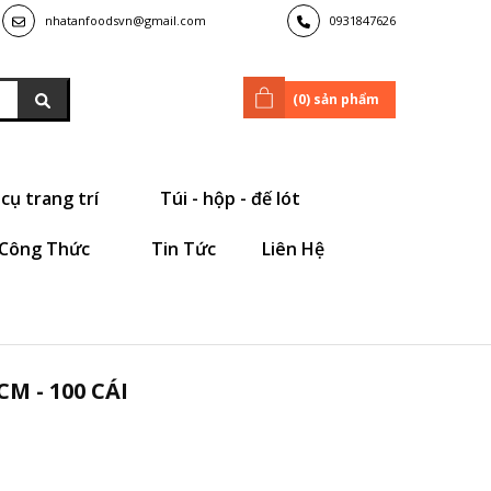
nhatanfoodsvn@gmail.com
0931847626
(
0
) sản phẩm
cụ trang trí
Túi - hộp - đế lót
Công Thức
Tin Tức
Liên Hệ
M - 100 CÁI