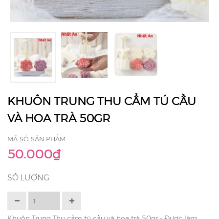
KHUÔN TRUNG THU CẨM TÚ CẦU
VÀ HOA TRÀ 50GR
MÃ SỐ SẢN PHẨM :
50.000₫
SỐ LƯỢNG
Khuôn Trung Thu cẩm tú cầu và hoa trà 50gr - Được làm