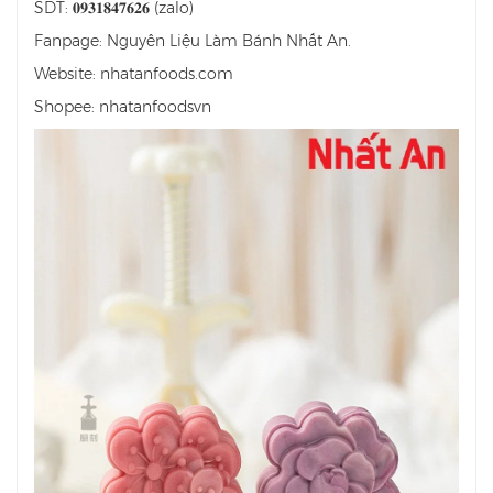
SDT: 𝟎𝟗𝟑𝟏𝟖𝟒𝟕𝟔𝟐𝟔 (zalo)
Fanpage: Nguyên Liệu Làm Bánh Nhất An.
Website: nhatanfoods.com
Shopee: nhatanfoodsvn