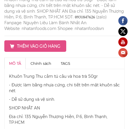
bằng nhựa cứng, chi tiết trên mặt khuôn sắc nét. - Dễ sử
dụng và vệ sinh. SHOP NHẤT AN Địa chỉ: 135 Nguyễn Thượng
Hiền, P.6, Bình Thạnh, TP.HCM SDT: 𝟎𝟗𝟑𝟏𝟖𝟒𝟕𝟔𝟐𝟔 (zalo)
Fanpage: Nguyên Liệu Làm Bánh Nhất An.
Website: nhatanfoods.com Shopee: nhatanfoodsvn
THÊM VÀO GIỎ HÀNG
MÔ TẢ
Chính sách
TAGS
Khuôn Trung Thu cẩm tú cầu và hoa trà 50gr
- Được làm bằng nhựa cứng, chi tiết trên mặt khuôn sắc
nét.
- Dễ sử dụng và vệ sinh.
SHOP NHẤT AN
Địa chỉ: 135 Nguyễn Thượng Hiền, P.6, Bình Thạnh,
TP.HCM