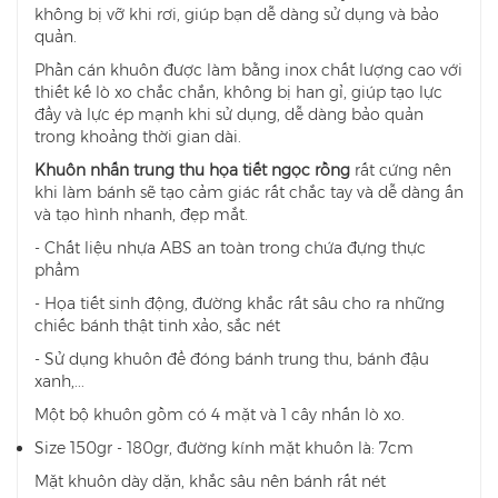
không bị vỡ khi rơi, giúp bạn dễ dàng sử dụng và bảo
quản.
Phần cán khuôn được làm bằng inox chất lượng cao với
thiết kế lò xo chắc chắn, không bị han gỉ, giúp tạo lực
đẩy và lực ép mạnh khi sử dụng, dễ dàng bảo quản
trong khoảng thời gian dài.
Khuôn nhấn trung thu họa tiết ngọc rồng
rất cứng nên
khi làm bánh sẽ tạo cảm giác rất chắc tay và dễ dàng ấn
và tạo hình nhanh, đẹp mắt.
- Chất liệu nhựa ABS an toàn trong chứa đựng thực
phẩm
- Họa tiết sinh động, đường khắc rất sâu cho ra những
chiếc bánh thật tinh xảo, sắc nét
- Sử dụng khuôn để đóng bánh trung thu, bánh đậu
xanh,...
Một bộ khuôn gồm có 4 mặt và 1 cây nhấn lò xo.
Size 150gr - 180gr, đường kính mặt khuôn là: 7cm
Mặt khuôn dày dặn, khắc sâu nên bánh rất nét