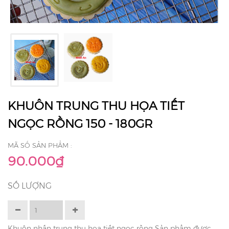
KHUÔN TRUNG THU HỌA TIẾT
NGỌC RỒNG 150 - 180GR
MÃ SỐ SẢN PHẨM :
90.000₫
SỐ LƯỢNG
Khuôn nhấn trung thu họa tiết ngọc rồng Sản phẩm được