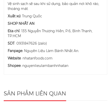
Vệ sinh sạch sẽ sau khi sử dụng, bảo quản nơi khô ráo,
thoáng mát.
Xuất xứ:
Trung Quốc
SHOP NHẤT AN
Địa chỉ
: 135 Nguyễn Thượng Hiền, P.6, Bình Thạnh,
TP.HCM
SDT
: 0931847626 (zalo)
Fanpage:
Nguyên Liệu Làm Bánh Nhất An.
Website
: nhatanfoods.com
Shopee:
nguyenlieulambanhnhatan
SẢN PHẨM LIÊN QUAN