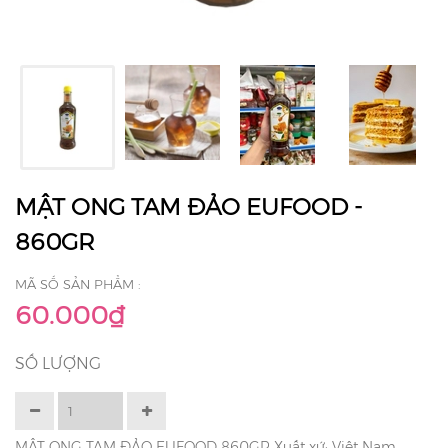
MẬT ONG TAM ĐẢO EUFOOD -
860GR
MÃ SỐ SẢN PHẨM :
60.000₫
SỐ LƯỢNG
MẬT ONG TAM ĐẢO EUFOOD 860GR Xuất xứ: Việt Nam.