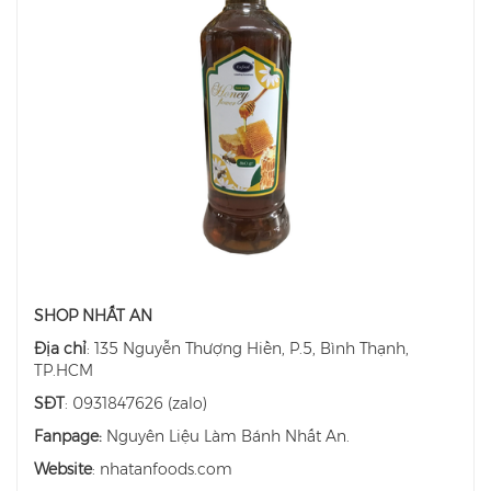
SHOP NHẤT AN
Địa chỉ
: 135 Nguyễn Thượng Hiền, P.5, Bình Thạnh,
TP.HCM
SĐT
: 0931847626 (zalo)
Fanpage:
Nguyên Liệu Làm Bánh Nhất An.
Website
: nhatanfoods.com