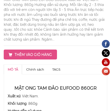
Khối lượng: 860g Hướng dẫn sử dụng: Mỗi lần lấy 2 - 3 thìa
đối với trẻ em còn người lớn lấy 3 - 5 thìa Ăn trực tiếp hoặc
pha với nước ấm uống vào buổi sáng trước khi ăn và tối
trước khi đi ngủ Thay đường để pha chế trà, coffe, nước giải
khát, đặc biệt dùng trong nấu ăn tẩm ướp gà, vịt, heo
quay...tốt cho sức khỏe Cảnh báo: sản phẩm có thể kết tinh
khi thay đổi nhiệt độ, không làm ảnh hưởng hay làm giảm
chất lượng sản phẩm. Ngâm...
THÊM VÀO GIỎ HÀNG
MÔ TẢ
Chính sách
TAGS
MẬT ONG TAM ĐẢO EUFOOD 860GR
Xuất xứ:
Việt Nam.
Khối lượng
: 860g