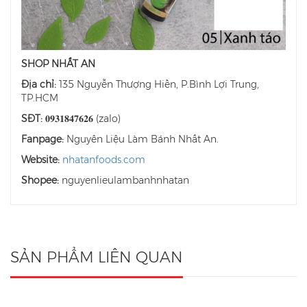
SHOP NHẤT AN
Địa chỉ:
135 Nguyễn Thượng Hiền, P.Bình Lợi Trung,
TP.HCM
SĐT:
𝟎𝟗𝟑𝟏𝟖𝟒𝟕𝟔𝟐𝟔 (zalo)
Fanpage:
Nguyên Liệu Làm Bánh Nhất An.
Website:
nhatanfoods.com
Shopee:
nguyenlieulambanhnhatan
SẢN PHẨM LIÊN QUAN