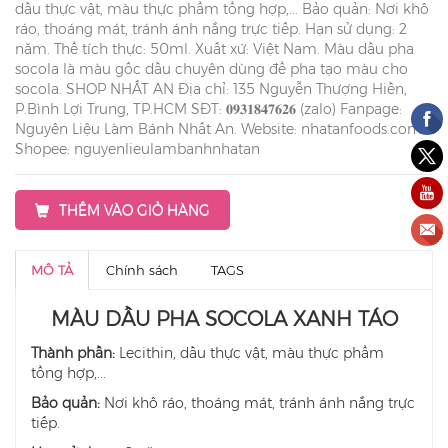
dầu thực vật, màu thực phẩm tổng hợp,... Bảo quản: Nơi khô
ráo, thoáng mát, tránh ánh nắng trực tiếp. Hạn sử dụng: 2
năm. Thể tích thực: 50ml. Xuất xứ: Việt Nam. Màu dầu pha
socola là màu gốc dầu chuyên dùng để pha tạo màu cho
socola. SHOP NHẤT AN Địa chỉ: 135 Nguyễn Thượng Hiền,
P.Bình Lợi Trung, TP.HCM SĐT: 𝟎𝟗𝟑𝟏𝟖𝟒𝟕𝟔𝟐𝟔 (zalo) Fanpage:
Nguyên Liệu Làm Bánh Nhất An. Website: nhatanfoods.com
Shopee: nguyenlieulambanhnhatan
THÊM VÀO GIỎ HÀNG
MÔ TẢ
Chính sách
TAGS
MÀU DẦU PHA SOCOLA XANH TÁO
Thành phần:
Lecithin, dầu thực vật, màu thực phẩm
tổng hợp,...
Bảo quản:
Nơi khô ráo, thoáng mát, tránh ánh nắng trực
tiếp.