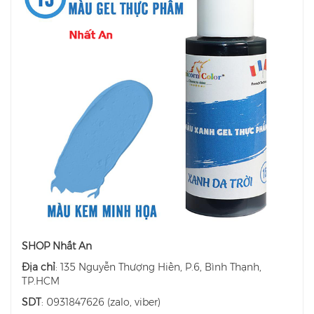
SHOP Nhất An
Địa chỉ
: 135 Nguyễn Thượng Hiền, P.6, Bình Thạnh,
TP.HCM
SDT
: 0931847626 (zalo, viber)