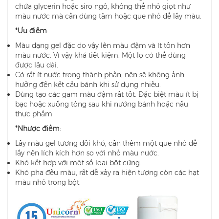
chứa glycerin hoặc siro ngô, không thể nhỏ giọt như
màu nước mà cần dùng tăm hoặc que nhỏ để lấy màu.
*Ưu điểm
:
Màu dạng gel đặc do vậy lên màu đậm và ít tốn hơn
màu nước. Vì vậy khá tiết kiệm. Một lọ có thể dùng
được lâu dài.
Có rất ít nước trong thành phần, nên sẽ không ảnh
hưởng đến kết cấu bánh khi sử dụng nhiều.
Dùng tạo các gam màu đậm rất tốt. Đặc biệt màu ít bị
bạc hoặc xuống tông sau khi nướng bánh hoặc nấu
thực phẩm
*Nhược điểm
:
Lấy màu gel tương đối khó, cần thêm một que nhỏ để
lấy nên lích kích hơn so với nhỏ màu nước.
Khó kết hợp với một số loại bột cứng.
Khó pha đều màu, rất dễ xảy ra hiện tượng còn các hạt
màu nhỏ trong bột.