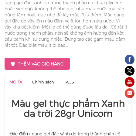
dạng gel đặc sánh do trong thành phần có chứa glycerin
hoặc siro ngô, không thể nhỏ giọt như màu nước mà cần
dùng tăm hoặc que nhỏ để lấy màu. *Ưu điểm: Màu dạng
gel đặc do vậy lên màu đậm và ít tốn hơn màu nước. Vì
vậy khá tiết kiệm. Một lọ có thể dùng được lâu dài. Có rất ít
nước trong thành phần, nên sẽ không ảnh hưởng đến kết
cấu bánh khi sử dụng nhiều. Dùng tạo các gam màu đậm
rất tốt. Đặc biệt màu ít bị bạc...
THÊM VÀO GIỎ HÀNG
MÔ TẢ
Chính sách
TAGS
Màu gel thực phẩm Xanh
da trời 28gr Unicorn
Đặc điểm
: dạng gel đặc sánh do trong thành phần có