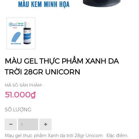
MÀU GEL THỰC PHẨM XANH DA
TRỜI 28GR UNICORN
MÃ SỐ SẢN PHẨM :
51.000₫
SỐ LƯỢNG
Màu gel thực phẩm Xanh da trời 28gr Unicorn Đặc điểm: