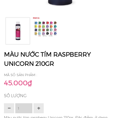
MÀU NƯỚC TÍM RASPBERRY
UNICORN 210GR
MÃ SỐ SẢN PHẨM :
45.000₫
SỐ LƯỢNG
Màu nước tím raspberry Unicorn 210gr Đặc điểm: ở dạng