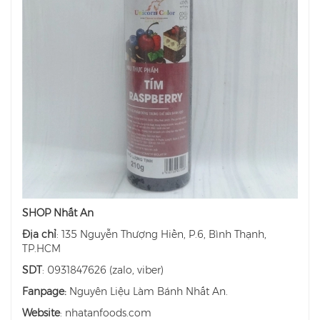
SHOP Nhất An
Địa chỉ
: 135 Nguyễn Thượng Hiền, P.6, Bình Thạnh,
TP.HCM
SDT
: 0931847626 (zalo, viber)
Fanpage:
Nguyên Liệu Làm Bánh Nhất An.
Website
: nhatanfoods.com