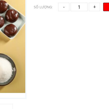
-
+
SỐ LƯỢNG: