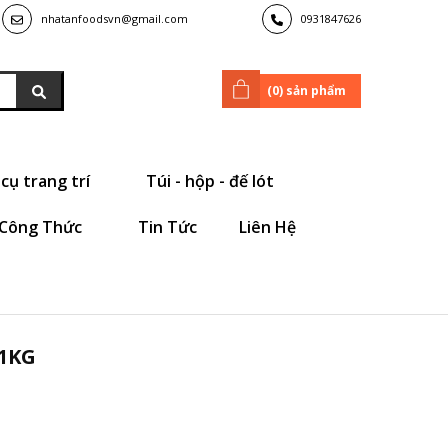
nhatanfoodsvn@gmail.com
0931847626
(
0
) sản phẩm
cụ trang trí
Túi - hộp - đế lót
Công Thức
Tin Tức
Liên Hệ
1KG